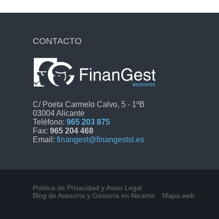
CONTACTO
C/ Poeta Carmelo Calvo, 5 - 1ºB
03004 Alicante
Teléfono:
965 203 875
Fax:
965 204 468
Email:
finangest@finangestsl.es
Política de Privacidad y Aviso Legal
Blog de Asesoría y Gestoría en Alicante
Mapa web